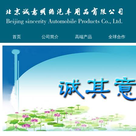
首页
公司简介
高端产品
全球合作