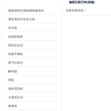
产品分类
德国百斯巴特(高端)
没有该项信息！
德国博世空调检测维修系列
博世系列汽车压力表
举升机
轮胎拆装机
四轮定位仪
轮胎平衡机
尾气分析仪
解码器
焊机
免拆清洗机
大梁校正仪
烤漆房