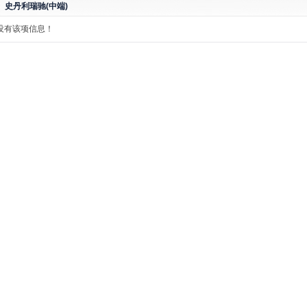
史丹利瑞驰(中端)
没有该项信息！