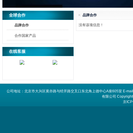
全球合作
品牌合作
没有该项信息！
品牌合作
合作国家产品
在线客服
公司地址：北京市大兴区黄亦路与经开路交叉口东北角上德中心A座605室 E-mail：
有限公司 Copyright©
京ICP